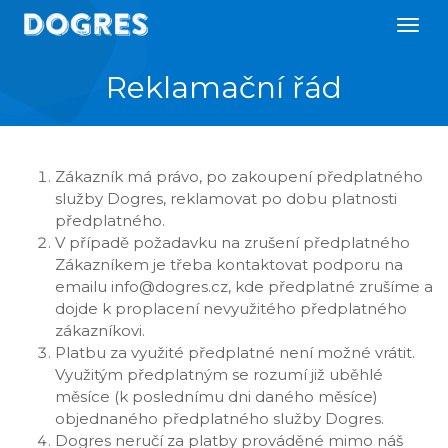
Reklamační řád
Zákazník má právo, po zakoupení předplatného
služby Dogres, reklamovat po dobu platnosti
předplatného.
V případě požadavku na zrušení předplatného
Zákazníkem je třeba kontaktovat podporu na
emailu info@dogres.cz, kde předplatné zrušíme a
dojde k proplacení nevyužitého předplatného
zákazníkovi.
Platbu za využité předplatné není možné vrátit.
Využitým předplatným se rozumí již uběhlé
měsíce (k poslednímu dni daného měsíce)
objednaného předplatného služby Dogres.
Dogres neručí za platby prováděné mimo náš