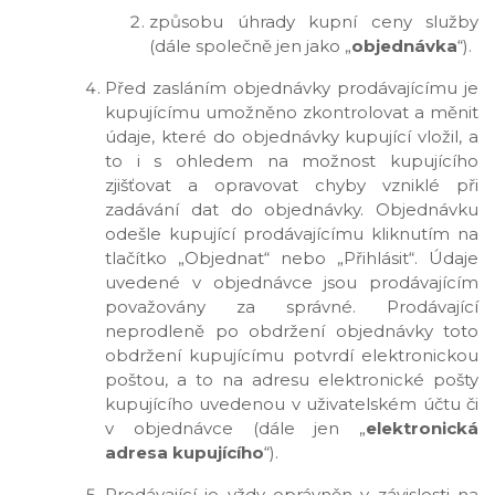
způsobu úhrady kupní ceny služby
(dále společně jen jako „
objednávka
“).
Před zasláním objednávky prodávajícímu je
kupujícímu umožněno zkontrolovat a měnit
údaje, které do objednávky kupující vložil, a
to i s ohledem na možnost kupujícího
zjišťovat a opravovat chyby vzniklé při
zadávání dat do objednávky. Objednávku
odešle kupující prodávajícímu kliknutím na
tlačítko „Objednat“ nebo „Přihlásit“. Údaje
uvedené v objednávce jsou prodávajícím
považovány za správné. Prodávající
neprodleně po obdržení objednávky toto
obdržení kupujícímu potvrdí elektronickou
poštou, a to na adresu elektronické pošty
kupujícího uvedenou v uživatelském účtu či
v objednávce (dále jen „
elektronická
adresa kupujícího
“).
Prodávající je vždy oprávněn v závislosti na