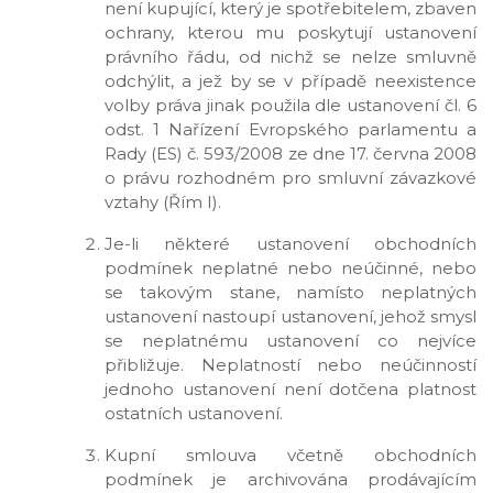
není kupující, který je spotřebitelem, zbaven
ochrany, kterou mu poskytují ustanovení
právního řádu, od nichž se nelze smluvně
odchýlit, a jež by se v případě neexistence
volby práva jinak použila dle ustanovení čl. 6
odst. 1 Nařízení Evropského parlamentu a
Rady (ES) č. 593/2008 ze dne 17. června 2008
o právu rozhodném pro smluvní závazkové
vztahy (Řím I).
Je-li některé ustanovení obchodních
podmínek neplatné nebo neúčinné, nebo
se takovým stane, namísto neplatných
ustanovení nastoupí ustanovení, jehož smysl
se neplatnému ustanovení co nejvíce
přibližuje. Neplatností nebo neúčinností
jednoho ustanovení není dotčena platnost
ostatních ustanovení.
Kupní smlouva včetně obchodních
podmínek je archivována prodávajícím