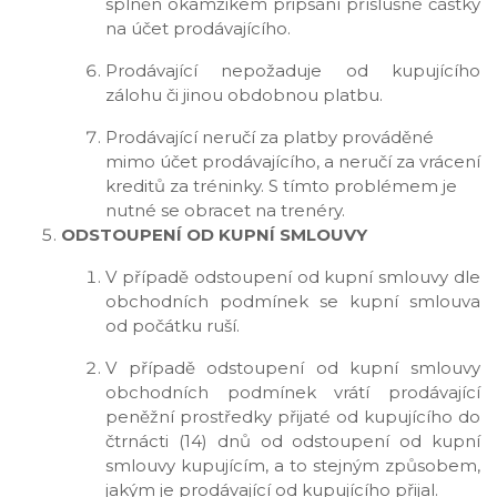
splněn okamžikem připsání příslušné částky
na účet prodávajícího.
Prodávající nepožaduje od kupujícího
zálohu či jinou obdobnou platbu.
Prodávající neručí za platby prováděné
mimo účet prodávajícího, a neručí za vrácení
kreditů za tréninky. S tímto problémem je
nutné se obracet na trenéry.
ODSTOUPENÍ OD KUPNÍ SMLOUVY
V případě odstoupení od kupní smlouvy dle
obchodních podmínek se kupní smlouva
od počátku ruší.
V případě odstoupení od kupní smlouvy
obchodních podmínek vrátí prodávající
peněžní prostředky přijaté od kupujícího do
čtrnácti (14) dnů od odstoupení od kupní
smlouvy kupujícím, a to stejným způsobem,
jakým je prodávající od kupujícího přijal.