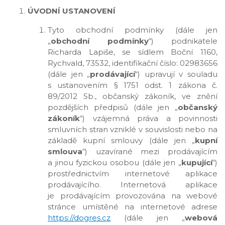
ÚVODNÍ USTANOVENÍ
Tyto obchodní podmínky (dále jen
„
obchodní podmínky
“) podnikatele
Richarda Lapiše, se sídlem Boční 1160,
Rychvald, 73532, identifikační číslo: 02983656
(dále jen „
prodávající
“) upravují v souladu
s ustanovením § 1751 odst. 1 zákona č.
89/2012 Sb., občanský zákoník, ve znění
pozdějších předpisů (dále jen „
občanský
zákoník
“) vzájemná práva a povinnosti
smluvních stran vzniklé v souvislosti nebo na
základě kupní smlouvy (dále jen „
kupní
smlouva
“) uzavírané mezi prodávajícím
a jinou fyzickou osobou (dále jen „
kupující
“)
prostřednictvím internetové aplikace
prodávajícího. Internetová aplikace
je prodávajícím provozována na webové
stránce umístěné na internetové adrese
https://dogres.cz
(dále jen „
webová