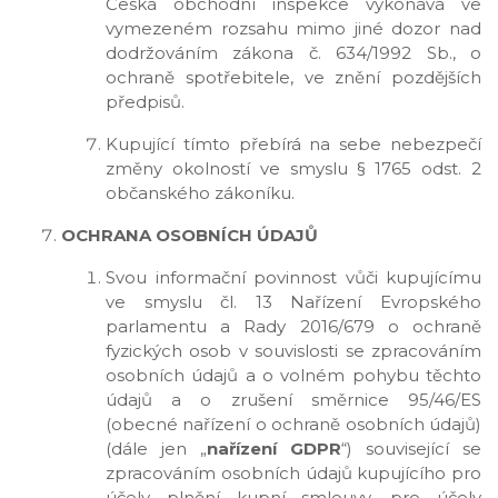
Česká obchodní inspekce vykonává ve
vymezeném rozsahu mimo jiné dozor nad
dodržováním zákona č. 634/1992 Sb., o
ochraně spotřebitele, ve znění pozdějších
předpisů.
Kupující tímto přebírá na sebe nebezpečí
změny okolností ve smyslu § 1765 odst. 2
občanského zákoníku.
OCHRANA OSOBNÍCH ÚDAJŮ
Svou informační povinnost vůči kupujícímu
ve smyslu čl. 13 Nařízení Evropského
parlamentu a Rady 2016/679 o ochraně
fyzických osob v souvislosti se zpracováním
osobních údajů a o volném pohybu těchto
údajů a o zrušení směrnice 95/46/ES
(obecné nařízení o ochraně osobních údajů)
(dále jen „
nařízení GDPR
“) související se
zpracováním osobních údajů kupujícího pro
účely plnění kupní smlouvy, pro účely