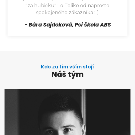
jedinečnou příležitost! A je to doslova
"za hubičku" :-o Toliko od naprosto
spokojeného zákazníka :-)
- Bára Sajdoková, Psí škola ABS
Kdo za tím vším stojí
Náš tým