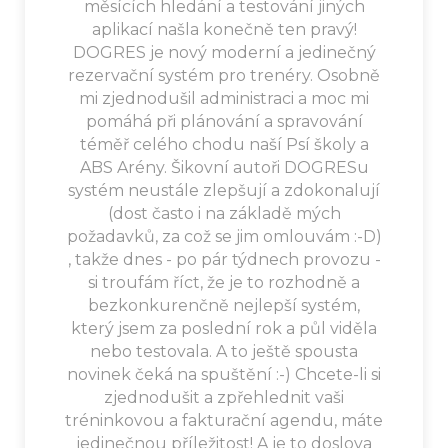
měsících hledání a testování jiných
aplikací našla konečně ten pravý!
DOGRES je nový moderní a jedinečný
rezervační systém pro trenéry. Osobně
mi zjednodušil administraci a moc mi
pomáhá při plánování a spravování
téměř celého chodu naší Psí školy a
ABS Arény. Šikovní autoři DOGRESu
systém neustále zlepšují a zdokonalují
(dost často i na základě mých
požadavků, za což se jim omlouvám :-D)
, takže dnes - po pár týdnech provozu -
si troufám říct, že je to rozhodně a
bezkonkurenčně nejlepší systém,
který jsem za poslední rok a půl viděla
nebo testovala. A to ještě spousta
novinek čeká na spuštění :-) Chcete-li si
zjednodušit a zpřehlednit vaši
tréninkovou a fakturační agendu, máte