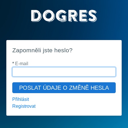
Zapomněli jste heslo?
*
E-mail
POSLAT ÚDAJE O ZMĚNĚ HESLA
Přihlásit
Registrovat